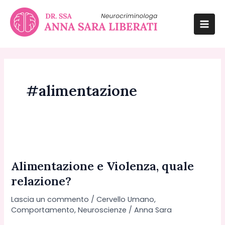
Vai
al
contenuto
Mai
Men
#alimentazione
Alimentazione e Violenza, quale
relazione?
Lascia un commento
/
Cervello Umano
,
Comportamento
,
Neuroscienze
/
Anna Sara