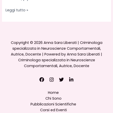
Le
Leggi tutto »
neuroscienze
dell’indifferenza:
quando
il
cervello
Copyright © 2026 Anna Sara Liberati | Criminologa
si
specializzata in Neuroscienze Comportamentali,
disconnette
Autrice, Docente | Powered by Anna Sara Liberati |
dalla
Criminologa specializzata in Neuroscienze
compassione
Comportamentali, Autrice, Docente
Home
Chi Sono
Pubblicazioni Scientifiche
Corsi ed Eventi