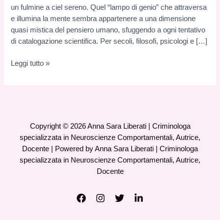
un fulmine a ciel sereno. Quel “lampo di genio” che attraversa
e illumina la mente sembra appartenere a una dimensione
quasi mistica del pensiero umano, sfuggendo a ogni tentativo
di catalogazione scientifica. Per secoli, filosofi, psicologi e […]
L’Anatomia
Leggi tutto »
del
“Lampo
di
Genio”:
quando
Copyright © 2026 Anna Sara Liberati | Criminologa
la
specializzata in Neuroscienze Comportamentali, Autrice,
scienza
Docente | Powered by Anna Sara Liberati | Criminologa
svela
specializzata in Neuroscienze Comportamentali, Autrice,
i
Docente
segreti
dell’Intuizione