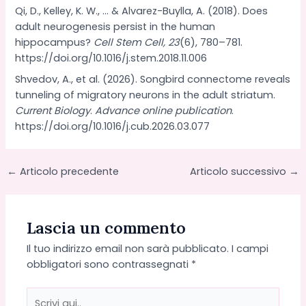
Qi, D., Kelley, K. W., … & Alvarez-Buylla, A. (2018). Does
adult neurogenesis persist in the human
hippocampus?
Cell Stem Cell, 23
(6), 780–781.
https://doi.org/10.1016/j.stem.2018.11.006
Shvedov, A., et al. (2026). Songbird connectome reveals
tunneling of migratory neurons in the adult striatum.
Current Biology
.
Advance online publication
.
https://doi.org/10.1016/j.cub.2026.03.077
←
Articolo precedente
Articolo successivo
→
Lascia un commento
Il tuo indirizzo email non sarà pubblicato.
I campi
obbligatori sono contrassegnati
*
Scrivi