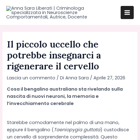
Vai
al
Mai
contenuto
Men
Il piccolo uccello che
potrebbe insegnarci a
rigenerare il cervello
Lascia un commento
/ Di
Anna Sara
/
Aprile 27, 2026
Cosa il bengalino australiano sta rivelando sulla
nascita di nuovi neuroni, la memoria e
l’invecchiamento cerebrale
Starebbe comodamente nel palmo di una mano,
eppure il bengalino (
Taeniopygia guttata
) custodisce
un cervello di sorprendente complessità. Questo