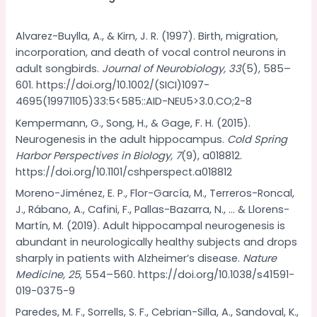
Alvarez-Buylla, A., & Kirn, J. R. (1997). Birth, migration,
incorporation, and death of vocal control neurons in
adult songbirds.
Journal of Neurobiology, 33
(5), 585–
601. https://doi.org/10.1002/(SICI)1097-
4695(19971105)33:5<585::AID-NEU5>3.0.CO;2-8
Kempermann, G., Song, H., & Gage, F. H. (2015).
Neurogenesis in the adult hippocampus.
Cold Spring
Harbor Perspectives in Biology, 7
(9), a018812.
https://doi.org/10.1101/cshperspect.a018812
Moreno-Jiménez, E. P., Flor-García, M., Terreros-Roncal,
J., Rábano, A., Cafini, F., Pallas-Bazarra, N., … & Llorens-
Martín, M. (2019). Adult hippocampal neurogenesis is
abundant in neurologically healthy subjects and drops
sharply in patients with Alzheimer’s disease.
Nature
Medicine, 25
, 554–560. https://doi.org/10.1038/s41591-
019-0375-9
Paredes, M. F., Sorrells, S. F., Cebrian-Silla, A., Sandoval, K.,