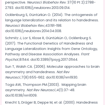
perspective.
Neurosci Biobehav Rev
. 37(10 Pt 2):2788-
2793. doi:10.1016/j.neubiorev.2013.09.014.
Ocklenburg S, Güntürkün O. (2014). The ontogenesis of
language lateralization and its relation to handedness.
Neurosci Biobehav Rev
.;43:191-198.
doi:10.1016/j.neubiorev.2014.04.008.
Schmitz J, Lor S, Klose R, Güntürkün O, Ocklenburg S.
(2017). The Functional Genetics of Handedness and
Language Lateralization: Insights from Gene Ontology,
Pathway and Disease Association Analyses.
Front
Psychol
.;8:1144. doi:10.3389/fpsyg.2017.01144.
Sun T, Walsh CA. (2006). Molecular approaches to brain
asymmetry and handedness.
Nat Rev
Neurosci
.;7(8):655-662. doi:10.1038/nrn1930.
Toga AW, Thompson PM.(2003). Mapping brain
asymmetry.
Nat Rev Neurosci
.;4(1):37-48.
doi:10.1038/nrn1009.
Knecht S, Dräger B, Deppe M, et al. (2000). Handedness