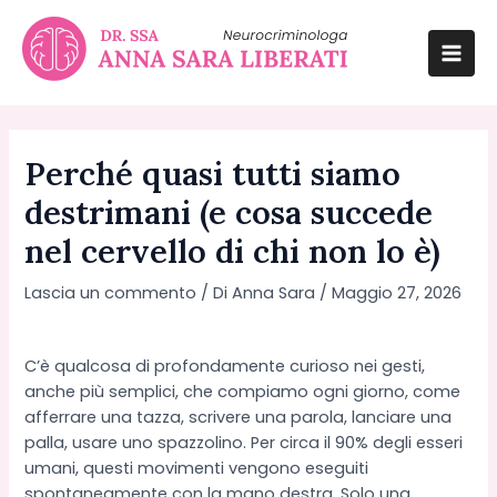
Vai
al
contenuto
Mai
Men
Perché quasi tutti siamo
destrimani (e cosa succede
nel cervello di chi non lo è)
Lascia un commento
/ Di
Anna Sara
/
Maggio 27, 2026
C’è qualcosa di profondamente curioso nei gesti,
anche più semplici, che compiamo ogni giorno, come
afferrare una tazza, scrivere una parola, lanciare una
palla, usare uno spazzolino. Per circa il 90% degli esseri
umani, questi movimenti vengono eseguiti
spontaneamente con la mano destra. Solo una