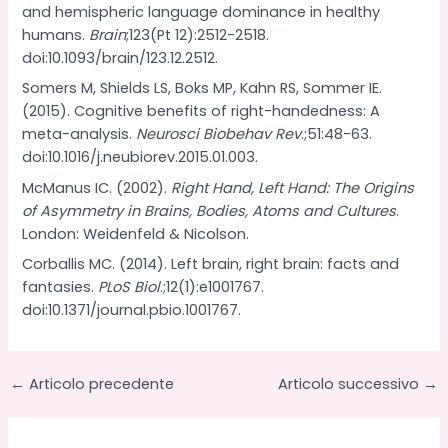
and hemispheric language dominance in healthy
humans.
Brain
;123(Pt 12):2512-2518.
doi:10.1093/brain/123.12.2512.
Somers M, Shields LS, Boks MP, Kahn RS, Sommer IE.
(2015). Cognitive benefits of right-handedness: A
meta-analysis.
Neurosci Biobehav Rev
.;51:48-63.
doi:10.1016/j.neubiorev.2015.01.003.
McManus IC. (2002).
Right Hand, Left Hand: The Origins
of Asymmetry in Brains, Bodies, Atoms and Cultures
.
London: Weidenfeld & Nicolson.
Corballis MC. (2014). Left brain, right brain: facts and
fantasies.
PLoS Biol
.;12(1):e1001767.
doi:10.1371/journal.pbio.1001767.
←
Articolo precedente
Articolo successivo
→