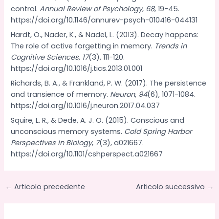
control.
Annual Review of Psychology
,
68
, 19-45.
https://doi.org/10.1146/annurev-psych-010416-044131
Hardt, O., Nader, K., & Nadel, L. (2013). Decay happens:
The role of active forgetting in memory.
Trends in
Cognitive Sciences
,
17
(3), 111-120.
https://doi.org/10.1016/j.tics.2013.01.001
Richards, B. A., & Frankland, P. W. (2017). The persistence
and transience of memory.
Neuron
,
94
(6), 1071-1084.
https://doi.org/10.1016/j.neuron.2017.04.037
Squire, L. R., & Dede, A. J. O. (2015). Conscious and
unconscious memory systems.
Cold Spring Harbor
Perspectives in Biology
,
7
(3), a021667.
https://doi.org/10.1101/cshperspect.a021667
←
Articolo precedente
Articolo successivo
→