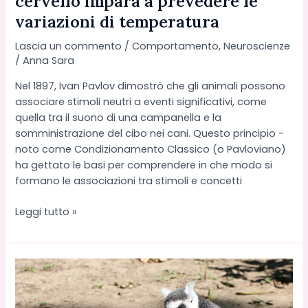
cervello impara a prevedere le
variazioni di temperatura
Lascia un commento
/
Comportamento
,
Neuroscienze
/
Anna Sara
Nel 1897, Ivan Pavlov dimostrò che gli animali possono
associare stimoli neutri a eventi significativi, come
quella tra il suono di una campanella e la
somministrazione del cibo nei cani. Questo principio -
noto come Condizionamento Classico (o Pavloviano)
ha gettato le basi per comprendere in che modo si
formano le associazioni tra stimoli e concetti
Memorie
Leggi tutto »
“Termiche”:
come
il
cervello
impara
a