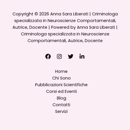
delle
sue
Copyright © 2026 Anna Sara Liberati | Criminologa
connessioni:
specializzata in Neuroscienze Comportamentali,
un
Autrice, Docente | Powered by Anna Sara Liberati |
passo
Criminologa specializzata in Neuroscienze
avanti
Comportamentali, Autrice, Docente
nella
comprensione
del
cervello
umano
Home
Chi Sono
Pubblicazioni Scientifiche
Corsi ed Eventi
Blog
Contatti
Servizi