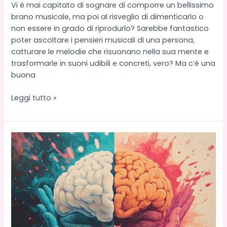
Vi è mai capitato di sognare di comporre un bellissimo
brano musicale, ma poi al risveglio di dimenticarlo o
non essere in grado di riprodurlo? Sarebbe fantastico
poter ascoltare i pensieri musicali di una persona,
catturare le melodie che risuonano nella sua mente e
trasformarle in suoni udibili e concreti, vero? Ma c’è una
buona
Neuro-
Leggi tutto »
melodie:
quando
il
pensiero
diventa
musica