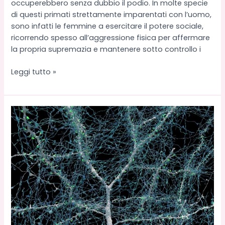
occuperebbero senza dubbio il podio. In molte specie
di questi primati strettamente imparentati con l’uomo,
sono infatti le femmine a esercitare il potere sociale,
ricorrendo spesso all’aggressione fisica per affermare
la propria supremazia e mantenere sotto controllo i
Lemuri
Leggi tutto »
e
dominanza
femminile:
un’indagine
neuroscientifica
sull’ossitocina
e
l’aggressività