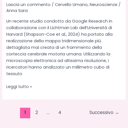
Lascia un commento
/
Cervello Umano
,
Neuroscienze
/
Anna Sara
Un recente studio condotto da Google Research in
collaborazione con il Lichtman Lab dell’Università di
Harvard (Shapson-Coe et al., 2024) ha portato alla
realizzazione della mappa tridimensionale più
dettagliata mai creata di un frammento della
corteccia cerebrale motoria umana. Utilizzando la
microscopia elettronica ad altissima risoluzione, i
ricercatori hanno analizzato un millimetro cubo di
tessuto
Ricostruzione
Leggi tutto »
3D
di
un
1
2
…
4
Successivo
→
neurone
piramidale
e