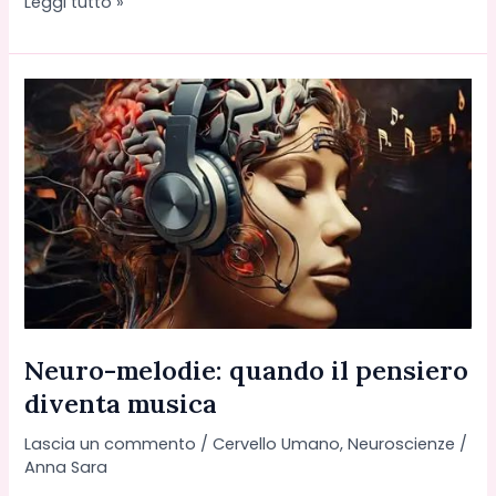
Il
Leggi tutto »
mito
del
“cervello
violento”
cade.
E
le
neuroscienze
riscrivono
lo
stigma
sulla
schizofrenia
Neuro-melodie: quando il pensiero
diventa musica
Lascia un commento
/
Cervello Umano
,
Neuroscienze
/
Anna Sara