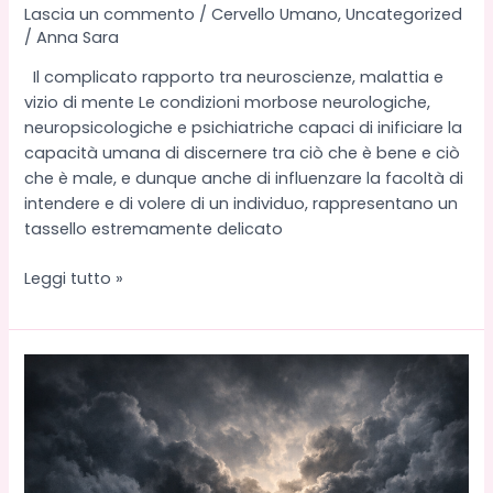
Lascia un commento
/
Cervello Umano
,
Uncategorized
/
Anna Sara
Il complicato rapporto tra neuroscienze, malattia e
vizio di mente Le condizioni morbose neurologiche,
neuropsicologiche e psichiatriche capaci di inificiare la
capacità umana di discernere tra ciò che è bene e ciò
che è male, e dunque anche di influenzare la facoltà di
intendere e di volere di un individuo, rappresentano un
tassello estremamente delicato
Il
Leggi tutto »
cervello
siede
al
banco
degli
imputati