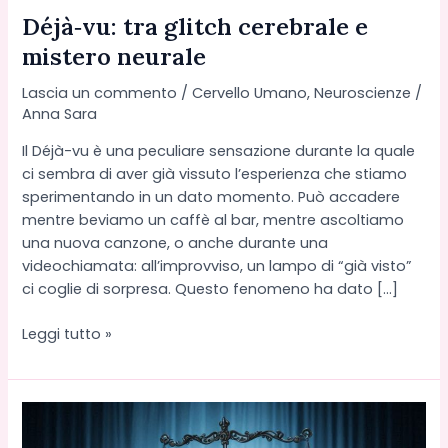
Déjà‑vu: tra glitch cerebrale e
mistero neurale
Lascia un commento
/
Cervello Umano
,
Neuroscienze
/
Anna Sara
Il Déjà-vu è una peculiare sensazione durante la quale
ci sembra di aver già vissuto l’esperienza che stiamo
sperimentando in un dato momento. Può accadere
mentre beviamo un caffè al bar, mentre ascoltiamo
una nuova canzone, o anche durante una
videochiamata: all’improvviso, un lampo di “già visto”
ci coglie di sorpresa. Questo fenomeno ha dato […]
Déjà‑vu:
Leggi tutto »
tra
glitch
cerebrale
e
mistero