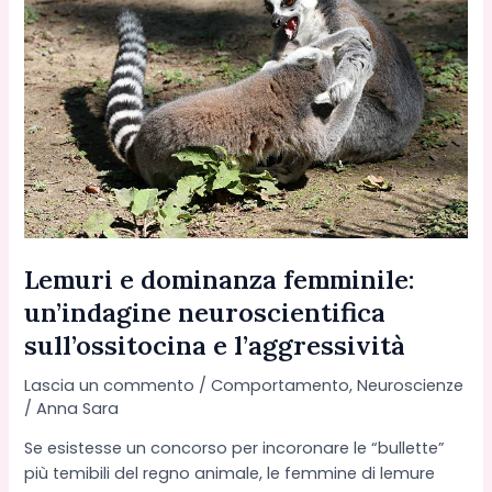
prevedere
le
variazioni
di
temperatura
Lemuri e dominanza femminile:
un’indagine neuroscientifica
sull’ossitocina e l’aggressività
Lascia un commento
/
Comportamento
,
Neuroscienze
/
Anna Sara
Se esistesse un concorso per incoronare le “bullette”
più temibili del regno animale, le femmine di lemure